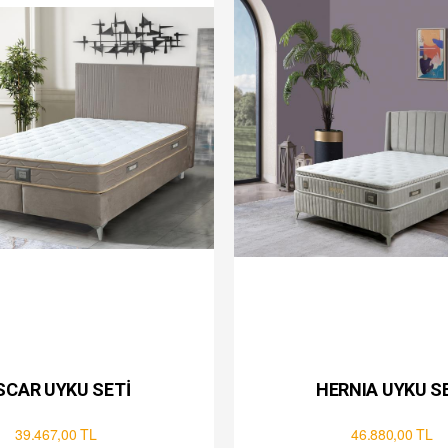
SCAR UYKU SETİ
HERNIA UYKU S
39.467,00 TL
46.880,00 TL