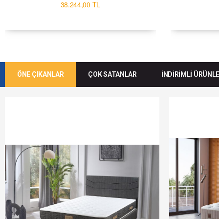
38.244,00 TL
ÖNE ÇIKANLAR
ÇOK SATANLAR
İNDİRİMLİ ÜRÜNL