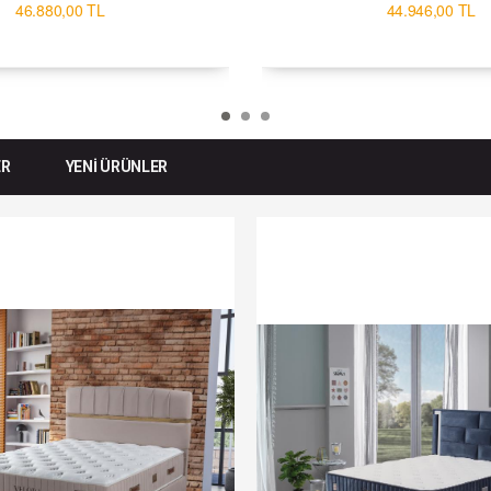
46.880,00 TL
44.946,00 TL
ER
YENİ ÜRÜNLER