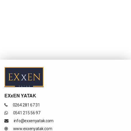
EXxEN YATAK
0264 281 67 31
0541 215 56 97
info@exxenyatak.com
www.exxenyatak.com