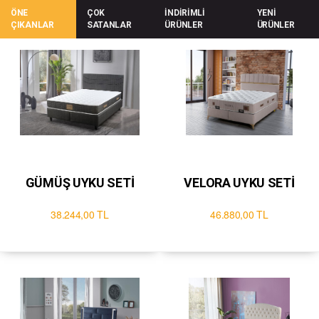
ÖNE
ÇOK
İNDİRİMLİ
YENİ
ÇIKANLAR
SATANLAR
ÜRÜNLER
ÜRÜNLER
GÜMÜŞ UYKU SETİ
VELORA UYKU SETİ
38.244,00 TL
46.880,00 TL