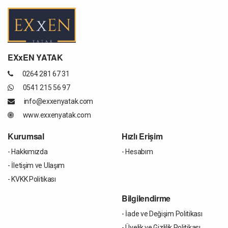
EXxEN YATAK
0264 281 67 31
0541 215 56 97
info@exxenyatak.com
www.exxenyatak.com
Kurumsal
Hızlı Erişim
- Hakkımızda
- Hesabım
- İletişim ve Ulaşım
- KVKK Politikası
Bilgilendirme
- İade ve Değişim Politikası
- Üyelik ve Gizlilik Politikası