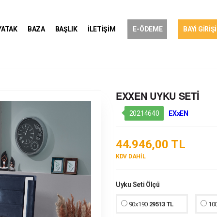
YATAK
BAZA
BAŞLIK
İLETİŞİM
E-ÖDEME
BAYİ GİRİŞİ
EXXEN UYKU SETİ
20214640
EXxEN
44.946,00 TL
KDV DAHİL
Uyku Seti Ölçü
90x190
29513 TL
10