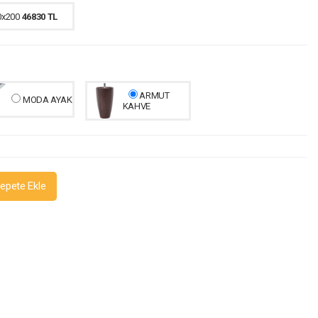
0x200
46830 TL
ARMUT
MODA AYAK
KAHVE
epete Ekle