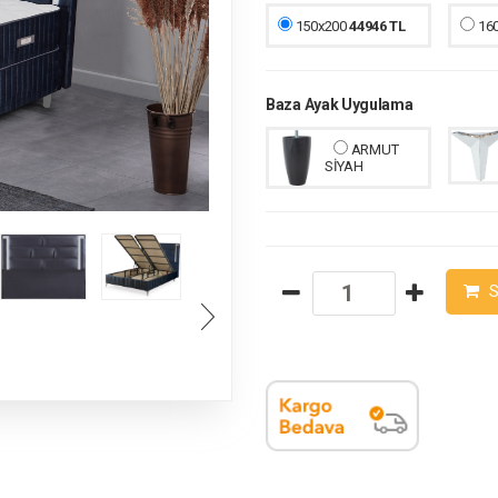
150x200
44946 TL
16
Baza Ayak Uygulama
ARMUT
SİYAH
S