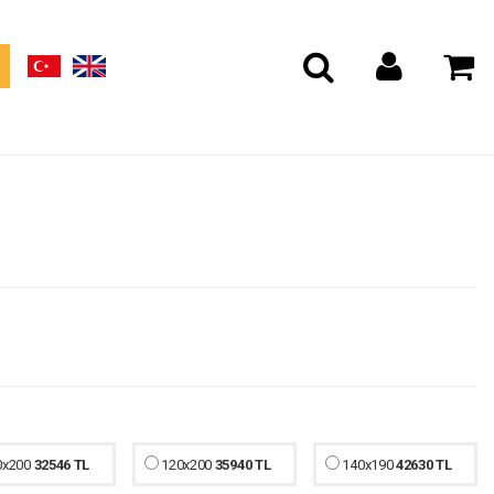
0x200
32546 TL
120x200
35940 TL
140x190
42630 TL