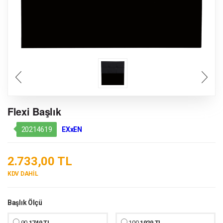
Flexi Başlık
20214619
EXxEN
2.733,00 TL
KDV DAHİL
Başlık Ölçü
90
1749 TL
100
1929 TL