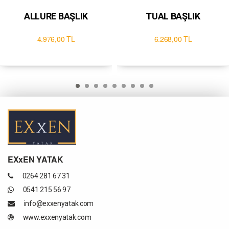
ALLURE BAŞLIK
TUAL BAŞLIK
4.976,00 TL
6.268,00 TL
EXxEN YATAK
0264 281 67 31
0541 215 56 97
info@exxenyatak.com
www.exxenyatak.com