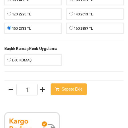
120
2225 TL
140
2613 TL
150
2733 TL
160
2857 TL
Başlık Kumaş Renk Uygulama
EKO KUMAŞ
Sepete Ekle