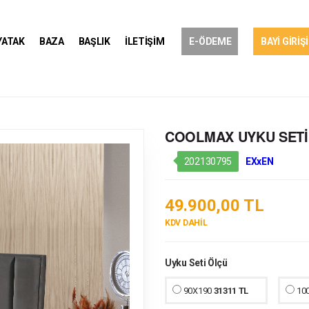
YATAK
BAZA
BAŞLIK
İLETİŞİM
E-ÖDEME
BAYİ GİRİŞİ
COOLMAX UYKU SETİ
202130795
EXxEN
49.900,00 TL
KDV DAHİL
Uyku Seti Ölçü
90X190
31311 TL
10