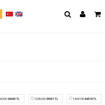
0X200
34403 TL
120X200
39051 TL
140X190
46518 TL