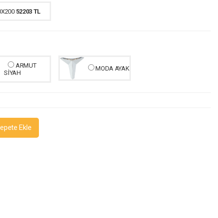
0X200
52203 TL
ARMUT
MODA AYAK
SİYAH
epete Ekle