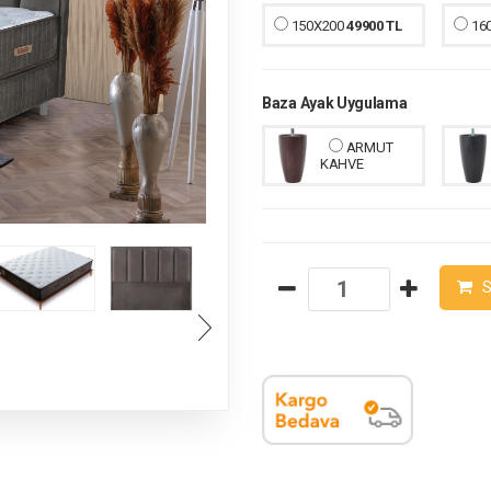
150X200
49900 TL
16
Baza Ayak Uygulama
ARMUT
KAHVE
S