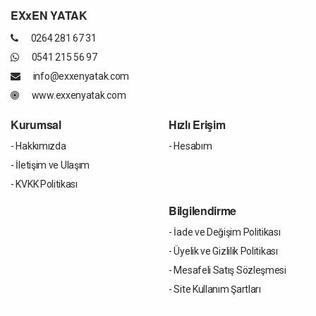
EXxEN YATAK
0264 281 67 31
0541 215 56 97
info@exxenyatak.com
www.exxenyatak.com
Kurumsal
Hızlı Erişim
- Hakkımızda
- Hesabım
- İletişim ve Ulaşım
- KVKK Politikası
Bilgilendirme
- İade ve Değişim Politikası
- Üyelik ve Gizlilik Politikası
- Mesafeli Satış Sözleşmesi
- Site Kullanım Şartları