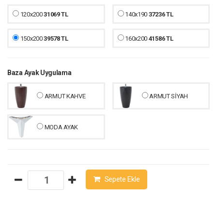
120x200
31069 TL
140x190
37236 TL
150x200
39578 TL
160x200
41586 TL
Baza Ayak Uygulama
ARMUT KAHVE
ARMUT SİYAH
MODA AYAK
Sepete Ekle