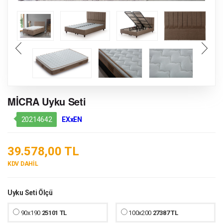
MİCRA Uyku Seti
20214642
EXxEN
39.578,00 TL
KDV DAHİL
Uyku Seti Ölçü
90x190
25101 TL
100x200
27387 TL