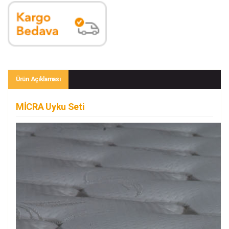
Ürün Açıklaması
MİCRA Uyku Seti